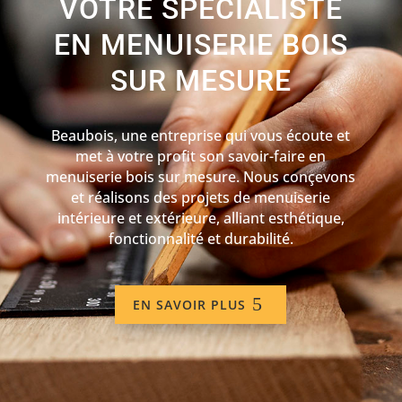
VOTRE SPÉCIALISTE
EN MENUISERIE BOIS
SUR MESURE
Beaubois, une entreprise qui vous écoute et
met à votre profit son savoir-faire en
menuiserie bois sur mesure. Nous conçevons
et réalisons des projets de menuiserie
intérieure et extérieure, alliant esthétique,
fonctionnalité et durabilité.
EN SAVOIR PLUS