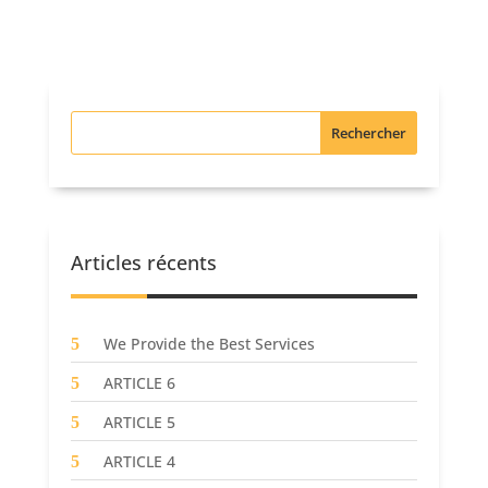
t
e
r
n
a
t
i
v
e
:
Articles récents
We Provide the Best Services
ARTICLE 6
ARTICLE 5
ARTICLE 4